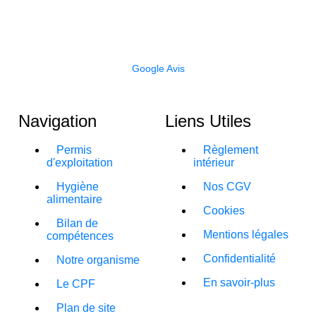
vaut pas agrément. Agrément permis d’exploitation NOR INTD
170 44 53 A ROFHYA (organisme de formation en hygiène
alimentaire) DRAAF PACA sous le numéro 93 00 09 03 2012
Google Avis
Navigation
Liens Utiles
Permis
Règlement
d'exploitation
intérieur
Hygiène
Nos CGV
alimentaire
Cookies
Bilan de
Mentions légales
compétences
Confidentialité
Notre organisme
En savoir-plus
Le CPF
Plan de site