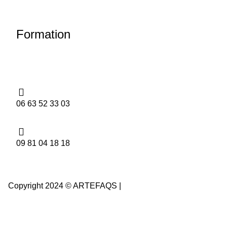
Formation
Salon de Provence
/
Aix en Provence
/
Marseille
/
Avignon
/
Montpellier
/
Nice
06 63 52 33 03
09 81 04 18 18
Copyright 2024 © ARTEFAQS |
Icone Internet – Agence de
communication