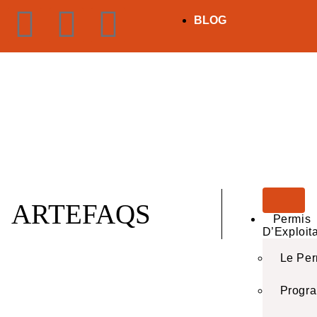
BLOG
ARTEFAQS
Permis
D’Exploit
Le Per
Progr