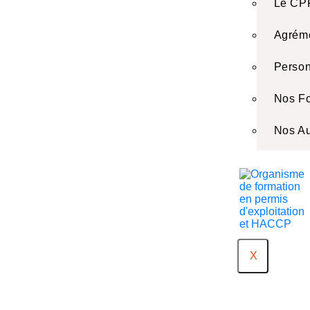
Le CP
Agréme
Person
Nos F
Nos Au
X