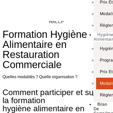
Prix E
Modali
Règlem
Formation Hygiène
Hygièn
Alimentai
Alimentaire en
Hygièn
Restauration
Progr
Commerciale
Prix E
Quelles modalités ? Quelle organisation ?
Modali
Comment participer et suivre
Règlem
la formation
Bilan
hygiène alimentaire en
De