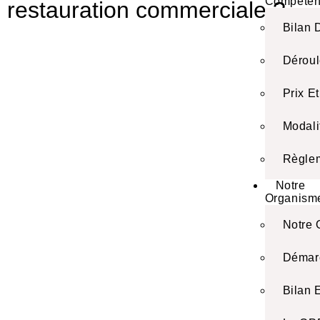
Compéten
restauration commerciale ?
Bilan
Dérou
Prix E
Modali
Règlem
Notre
Organism
Notre 
Démarc
Bilan 