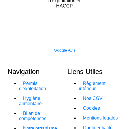
Organisme de formation enregistré auprès de la DIRECCTE
PACA sous le numéro 93 13 12 704 13, cet enregistrement ne
vaut pas agrément. Agrément permis d’exploitation NOR INTD
170 44 53 A ROFHYA (organisme de formation en hygiène
alimentaire) DRAAF PACA sous le numéro 93 00 09 03 2012
Google Avis
Navigation
Liens Utiles
Permis
Règlement
d'exploitation
intérieur
Hygiène
Nos CGV
alimentaire
Cookies
Bilan de
Mentions légales
compétences
Confidentialité
Notre organisme