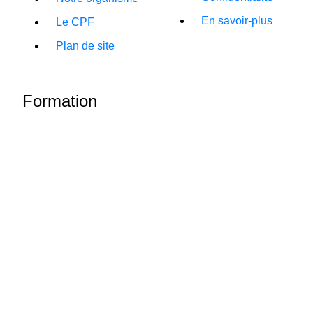
En savoir-plus
Le CPF
Plan de site
Formation
Salon de Provence
/
Aix en Provence
/
Marseille
/
Avignon
/
Montpellier
/
Nice
06 63 52 33 03
09 81 04 18 18
Copyright 2024 © ARTEFAQS |
Icone Internet – Agence de