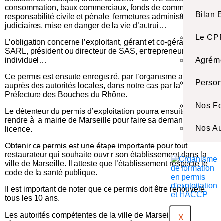
consommation, baux commerciaux, fonds de commerce,
Bilan 
responsabilité civile et pénale, fermetures administratives et
judiciaires, mise en danger de la vie d’autrui…
Le CP
L’obligation concerne l’exploitant, gérant et co-gérants de
SARL, président ou directeur de SAS, entrepreneur
Agréme
individuel…
Ce permis est ensuite enregistré, par l’organisme agréé,
Person
auprès des autorités locales, dans notre cas par la
Préfecture des Bouches du Rhône.
Nos F
Le détenteur du permis d’exploitation pourra ensuite se
rendre à la mairie de Marseille pour faire sa demande de
Nos Au
licence.
Obtenir ce permis est une étape importante pour tout
restaurateur qui souhaite ouvrir son établissement dans la
ville de Marseille. Il atteste que l’établissement respecte le
code de la santé publique.
Il est important de noter que ce permis doit être renouvelé
tous les 10 ans.
Les autorités compétentes de la ville de Marseille se
X