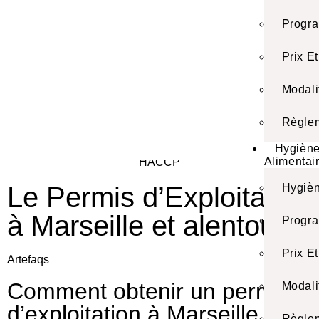
Progr
Prix E
Modali
Règlem
Hygièn
Alimentai
Hygièn
Le Permis d’Exploitation
à Marseille et alentours
Progr
Prix E
Artefaqs
Comment obtenir un permis
Modali
d’exploitation à Marseille ?
Règlem