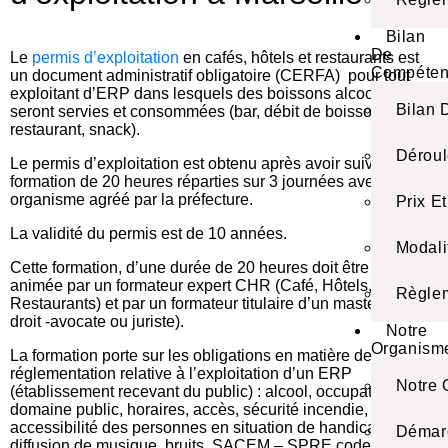
Bilan
De
Le
permis d’exploitation
en cafés, hôtels et restaurants est
Compéten
un document administratif obligatoire (CERFA) pour tout
exploitant d’ERP dans lesquels des boissons alcoolisées
Bilan
seront servies et consommées (bar, débit de boissons,
restaurant, snack).
Dérou
Le permis d’exploitation est obtenu après avoir suivi une
formation de 20 heures réparties sur 3 journées avec un
organisme agréé par la préfecture.
Prix E
La validité du permis est de 10 années.
Modali
Cette formation, d’une durée de 20 heures doit être co-
animée par un formateur expert CHR (Café, Hôtels,
Règlem
Restaurants) et par un formateur titulaire d’un master 2 en
droit -avocate ou juriste).
Notre
Organism
La formation porte sur les obligations en matière de
réglementation relative à l’exploitation d’un ERP
Notre 
(établissement recevant du public) : alcool, occupation
domaine public, horaires, accès, sécurité incendie,
accessibilité des personnes en situation de handicap,
Démarc
diffusion de musique, bruits, SACEM – SPRE code de la