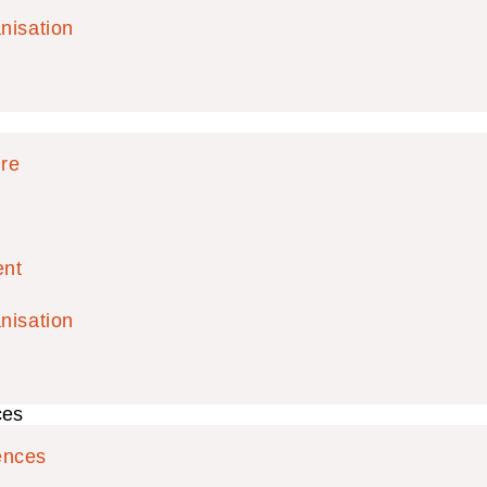
nisation
ire
ent
nisation
ces
ences