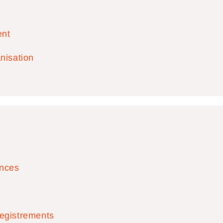
ent
nisation
ces du Permis d’Exploita
é
ances
egistrements