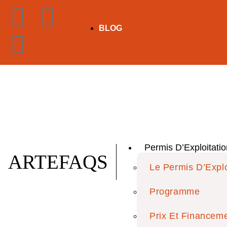
BLOG
Permis D’Exploitatio
ARTEFAQS
Le Permis D’Explo
Programme
Prix Et Financem