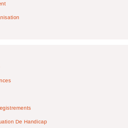
ent
on les autorités locales, il est donc important de se renseigner
mes spécifiques. Il est aussi important pour les restaurateurs de
nisation
du temps.
gnon
é
ances
egistrements
uation De Handicap