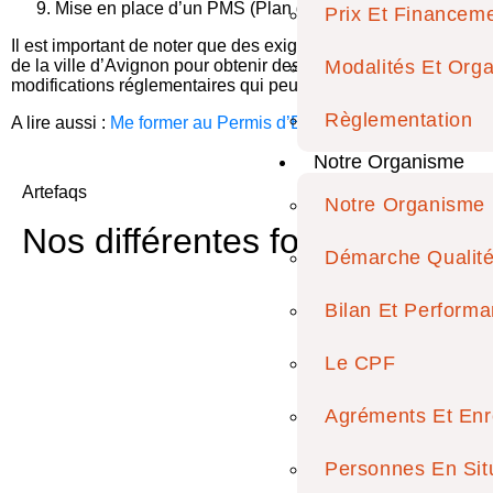
Mise en place d’un PMS (Plan de maîtrise Sanitaire)
Prix Et Financem
Il est important de noter que des exigences peuvent varier sel
de la ville d’Avignon pour obtenir des informations sur les nor
Modalités Et Orga
modifications réglementaires qui peuvent intervenir au cours 
Règlementation
A lire aussi :
Me former au Permis d’Exploitation CHR sur Avi
Notre Organisme
Artefaqs
Notre Organisme
Nos différentes formations
Démarche Qualit
Bilan Et Perform
Le CPF
Agréments Et Enr
Personnes En Sit