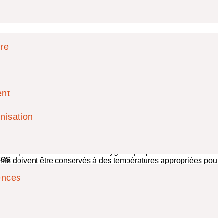
Normes d'hygièn
ire
ion sur Avignon
ent
onale et européenne, elles comprennent généralement les élémen
nisation
 la cuisine ou en contact direct avec les aliments doivent avoir
t les équipements utilisés pour la préparation des aliments doi
e manipulés de manière sûre et hygiénique pour éviter la contam
ces
ts doivent être conservés à des températures appropriées pour é
ences
entaires doivent être stockées, manipulées et utilisées en respec
er régulièrement les mains (savon bactéricide)
t être stockés et éliminés de manière appropriée pour éviter le
es en cuisine