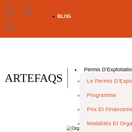
BLOG
Permis D’Exploitatio
ARTEFAQS
Le Permis D’Explo
Programme
Prix Et Financem
Modalités Et Orga