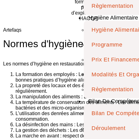
Règlementation
Hygiène Alimentaire
Hygiène Alimenta
Artefaqs
Normes d'hygiène en restaurat
Programme
Prix Et Financem
Les normes d’hygiène en restauration sont d’application nati
Modalités Et Orga
La formation des employés : Les employés travaillant dans
bonnes pratiques d’hygiène alimentaire.
La propreté des locaux et des équipements : Les locaux e
Règlementation
régulièrement.
La manipulation des aliments : Les aliments doivent êtr
Bilan De Compéten
La température de conservation des aliments : Les alimen
bactéries et des micro-organismes.
Bilan De Compét
L’utilisation des denrées alimentaires : Les denrées alim
consommation.
La désinfection des mains : Les employés doivent se lav
Déroulement
La gestion des déchets : Les déchets alimentaires doiven
La marche en avant : respect des circuits propres et sal