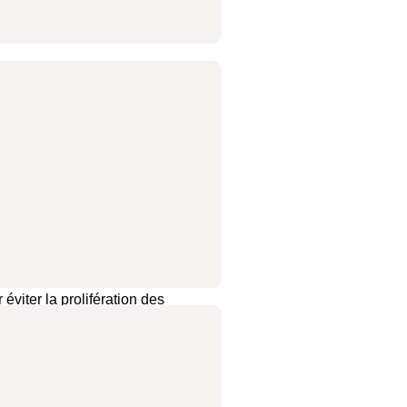
es
ts suivants :
 suivi une formation sur les
vent être propres et entretenus
ination croisée.
viter la prolifération des
tant les dates limites de
s risques de contamination.